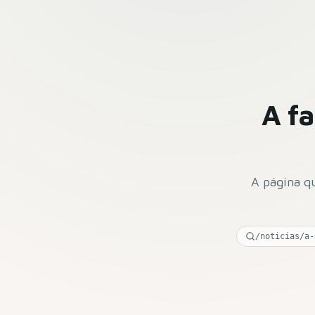
A f
A página qu