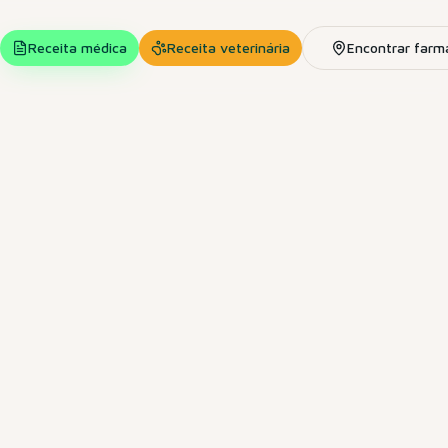
Receita médica
Receita veterinária
Encontrar farm