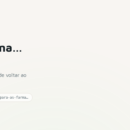
ina…
de voltar ao
/noticias/a-desinformacao-o-negacionismo-e-a-campanha-de-vacinacao-desafios-para-as-farmacias-em-2024